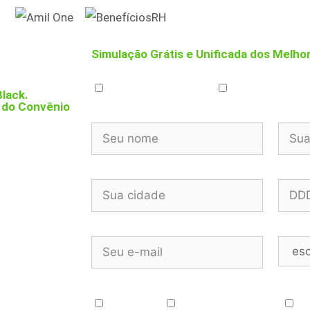
Simulação Grátis e Unificada dos Melho
Empresarial (CNPJ)
MEI
lack.
s do Convênio
Seu nome:
Sua E
Cidade:
Telef
l
Email:
Quant
Categoria de Plano Desejado:
★ Básico
★★ Intermediário
★