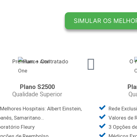
Premium + Contratado
O 
Plano S2500
Pla
Qualidade Superior
Qua
Melhores Hospitais: Albert Einstein,
Rede Exclusi
ibanês, Samaritano…
Valores de 
oratório Fleury
3 Opções d
Opções de Reembolso
Médicos Exc