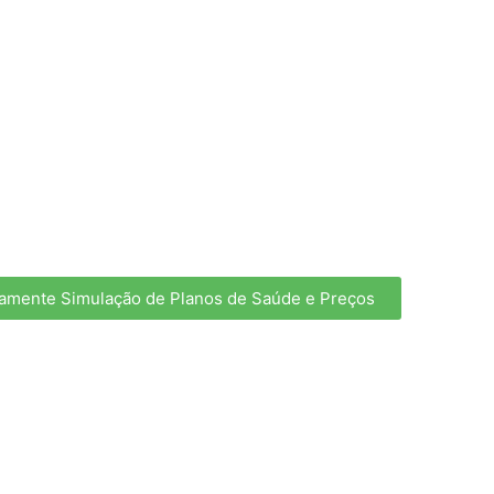
tamente Simulação de Planos de Saúde e Preços
Amil Espaço Saúde
Unidades clínicas exclusivas
para client