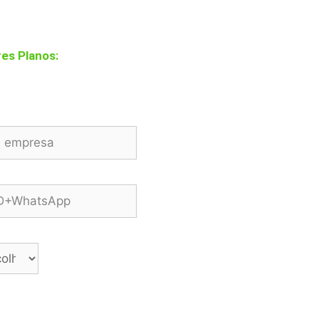
res Planos:
mpresa:
ones:
idade de pessoas:
★★ Premium