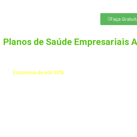
Faça Gratui
Planos de Saúde Empresariais A
Não faltam motivos para você contratar…
Economia de até 30%!
Inclusão do Sócio, Familiares e Colaboradores
Abrangência Nacional ou Regional
Cuidados com a Saúde por Preços Mais Acessíveis