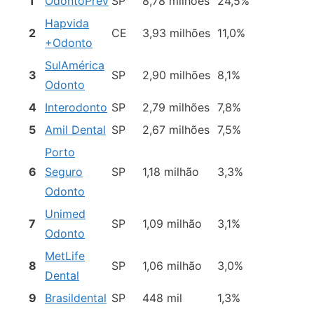
1
OdontoPrev
SP
8,78 milhões
24,5%
Hapvida
2
CE
3,93 milhões
11,0%
+Odonto
SulAmérica
3
SP
2,90 milhões
8,1%
Odonto
4
Interodonto
SP
2,79 milhões
7,8%
5
Amil Dental
SP
2,67 milhões
7,5%
Porto
6
Seguro
SP
1,18 milhão
3,3%
Odonto
Unimed
7
SP
1,09 milhão
3,1%
Odonto
MetLife
8
SP
1,06 milhão
3,0%
Dental
9
Brasildental
SP
448 mil
1,3%