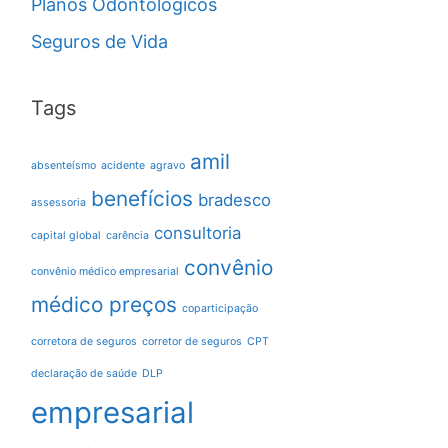
Planos Odontológicos
Seguros de Vida
Tags
amil
absenteísmo
acidente
agravo
benefícios
bradesco
assessoria
consultoria
capital global
carência
convênio
convênio médico empresarial
médico preços
coparticipação
corretora de seguros
corretor de seguros
CPT
declaração de saúde
DLP
empresarial