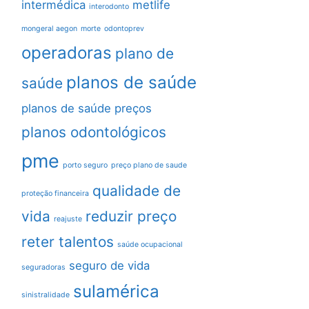
intermédica
metlife
interodonto
mongeral aegon
morte
odontoprev
operadoras
plano de
planos de saúde
saúde
planos de saúde preços
planos odontológicos
pme
porto seguro
preço plano de saude
qualidade de
proteção financeira
vida
reduzir preço
reajuste
reter talentos
saúde ocupacional
seguro de vida
seguradoras
sulamérica
sinistralidade