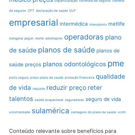
coparticipação
corretora de seguros
corretor
de seguros
CPT
declaração de saúde
DLP
empresarial
intermédica
metlife
interodonto
operadoras
plano
mongeral aegon
morte
odontoprev
planos de saúde
de saúde
planos de
pme
planos odontológicos
saúde preços
qualidade
porto seguro
preço plano de saude
proteção financeira
de vida
reduzir preço
reter
reajuste
talentos
seguro de vida
saúde ocupacional
seguradoras
sulamérica
sinistralidade
vantagens do plano de saúde
vcmh
Conteúdo relevante sobre benefícios para