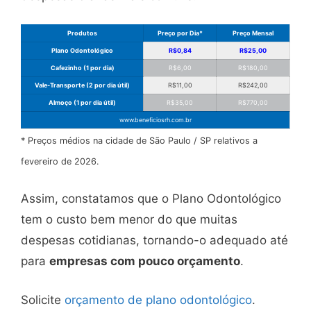
Produtos
Preço por Dia*
Preço Mensal
Plano Odontológico
R$0,84
R$25,00
Cafezinho (1 por dia)
R$6,00
R$180,00
Vale-Transporte (2 por dia útil)
R$11,00
R$242,00
Almoço (1 por dia útil)
R$35,00
R$770,00
www.beneficiosrh.com.br
* Preços médios na cidade de São Paulo / SP relativos a
fevereiro de 2026.
Assim, constatamos que o Plano Odontológico
tem o custo bem menor do que muitas
despesas cotidianas, tornando-o adequado até
para
empresas com pouco orçamento
.
Solicite
orçamento de plano odontológico
.