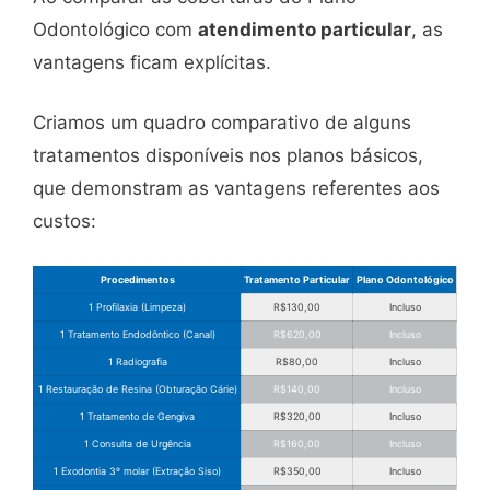
Odontológico com
atendimento particular
, as
vantagens ficam explícitas.
Criamos um quadro comparativo de alguns
tratamentos disponíveis nos planos básicos,
que demonstram as vantagens referentes aos
custos:
Procedimentos
Tratamento Particular
Plano Odontológico
1 Profilaxia (Limpeza)
R$130,00
Incluso
1 Tratamento Endodôntico (Canal)
R$620,00
Incluso
1 Radiografia
R$80,00
Incluso
1 Restauração de Resina (Obturação Cárie)
R$140,00
Incluso
1 Tratamento de Gengiva
R$320,00
Incluso
1 Consulta de Urgência
R$160,00
Incluso
1 Exodontia 3º molar (Extração Siso)
R$350,00
Incluso