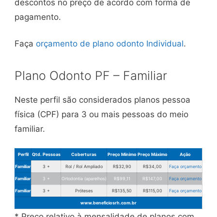
descontos no preço de acordo com forma de
pagamento.
Faça
orçamento de plano odonto Individual
.
Plano Odonto PF – Familiar
Neste perfil são considerados planos pessoa
física (CPF) para 3 ou mais pessoas do meio
familiar.
Perfil
Qtd. Pessoas
Coberturas
Preço Mínimo
Preço Máximo
Ação
Familiar
3 +
Rol / Rol Ampliado
R$32,90
R$34,00
Faça orçamento
Familiar
3 +
Ortodontia (aparelhos)
R$99,11
R$147,00
Faça orçamento
Familiar
3 +
Próteses
R$135,50
R$115,00
Faça orçamento
www.beneficiosrh.com.br
* Preço relativo à mensalidade de planos com