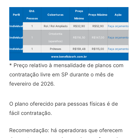
Qtd.
Preço
Perfil
Coberturas
Preço Máximo
Ação
Pessoas
Mínimo
Individual
1
Rol / Rol Ampliado
R$32,90
R$52,90
Faça orçamento
Ortodontia
Individual
1
R$116,50
R$147,00
Faça orçamento
(aparelhos)
Individual
1
Próteses
R$159,48
R$115,00
Faça orçamento
www.beneficiosrh.com.br
* Preço relativo à mensalidade de planos com
contratação livre em SP durante o mês de
fevereiro de 2026.
O plano oferecido para pessoas físicas é de
fácil contratação.
Recomendação: há operadoras que oferecem