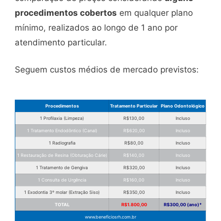
procedimentos cobertos
em qualquer plano
mínimo, realizados ao longo de 1 ano por
atendimento particular.
Seguem custos médios de mercado previstos:
Procedimentos
Tratamento Particular
Plano Odontológico
1 Profilaxia (Limpeza)
R$130,00
Incluso
1 Tratamento Endodôntico (Canal)
R$620,00
Incluso
1 Radiografia
R$80,00
Incluso
1 Restauração de Resina (Obturação Cárie)
R$140,00
Incluso
1 Tratamento de Gengiva
R$320,00
Incluso
1 Consulta de Urgência
R$160,00
Incluso
1 Exodontia 3º molar (Extração Siso)
R$350,00
Incluso
TOTAL
R$1.800,00
R$300,00 (ano)*
www.beneficiosrh.com.br