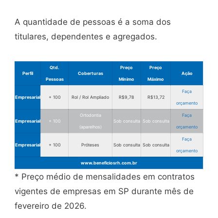
A quantidade de pessoas é a soma dos
titulares, dependentes e agregados.
Qtd.
Preço
Preço
Perfil
Coberturas
Ação
Pessoas
Mínimo
Máximo
Faça
Empresarial
+ 100
Rol / Rol Ampliado
R$9,78
R$13,72
orçamento
Ortodontia
Faça
Empresarial
+ 100
Sob consulta
Sob consulta
(aparelhos)
orçamento
Faça
Empresarial
+ 100
Próteses
Sob consulta
Sob consulta
orçamento
www.beneficiosrh.com.br
* Preço médio de mensalidades em contratos
vigentes de empresas em SP durante mês de
fevereiro de 2026.