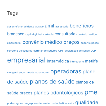
Tags
amil
benefícios
absenteísmo
acidente
agravo
assessoria
bradesco
consultoria
capital global
carência
convênio médico
convênio médico preços
empresarial
coparticipação
corretora de seguros
corretor de seguros
CPT
declaração de saúde
DLP
empresarial
intermédica
metlife
interodonto
operadoras
plano
mongeral aegon
morte
odontoprev
planos de saúde
de saúde
planos de
pme
planos odontológicos
saúde preços
qualidade
porto seguro
preço plano de saude
proteção financeira